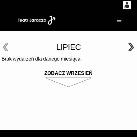
0
'
0,00
Główne
PLN
LIPIEC
14
53
Brak wydarzeń dla danego miesiąca.
ZOBACZ WRZESIEŃ