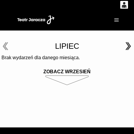
0
'
0,00
Główne
PLN
LIPIEC
14
53
Brak wydarzeń dla danego miesiąca.
ZOBACZ WRZESIEŃ