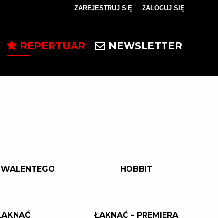
ZAREJESTRUJ SIĘ
ZALOGUJ SIĘ
0
0,00
REPERTUAR
NEWSLETTER
PLN
14
5
 WALENTEGO
HOBBIT
ŁAKNĄĆ
ŁAKNĄĆ - PREMIERA