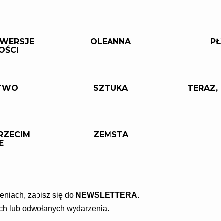
RWERSJE
OLEANNA
PŁ
OŚCI
TWO
SZTUKA
TERAZ,
RZECIM
ZEMSTA
E
eniach, zapisz się do
NEWSLETTERA
.
ach lub odwołanych wydarzenia.