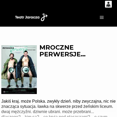
0
'
0,00
Główne
PLN
MROCZNE
14
52
PERWERSJE
CODZIENNOŚCI
Jakiś kraj. może Polska. zwykły dzień. niby zwyczajna, nic nie
znacząca sytuacja. ławka na skwerze przed żeńskim liceum.
dwaj mężczyźni. dziwnie ubrani. może przebrani...
dlaczego?... kim są?... co kryją pod płaszczami?... o czym