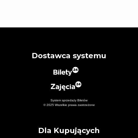
ProScenium.
Spektakl dla widzów dorosłych (+16 lat)
Czas trwania
75 minut
Dostawca systemu
System sprzedaży Biletów
© 2025 Wszelkie prawa zastrzeżone
Dla Kupujących