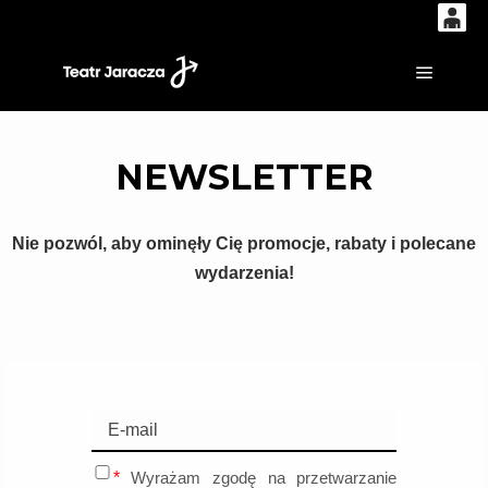
0
'
0,00
Główne
PLN
NEWSLETTER
14
54
Nie pozwól, aby ominęły Cię promocje, rabaty i polecane
wydarzenia!
Wyrażam zgodę na przetwarzanie