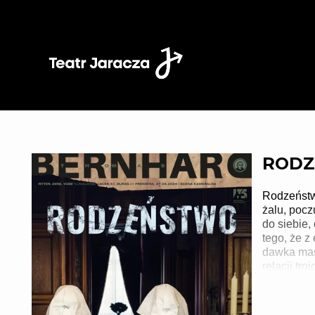
'
ROD
Rodzeństw
żalu, pocz
do siebie,
tego, że 
dawka maso
relacji tr
która wpra
austriacki
siostrach,