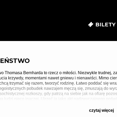
BILETY
ZEŃSTWO
o Thomasa Bernharda to rzecz o miłości. Niezwykle trudnej, z
ucia krzywdy, momentami nawet gniewu i nienawiści. Mimo cierp
 chcą trzymać się razem, tworzyć rodzinę. Łatwo poddać się wra
z egoistycznych pobudek nawzajem męczą się, zmuszają do wyrz
chistycznej rozkoszy, gdy patrzą na siebie jak na ofiarę pozos
ojga ludzi nieco inaczej. Ujrzeć ją jako akt nadzwyczajnego poś
wdzie jest destrukcyjna, lecz także coś przy tym buduje. Nie
m filozofie Ludwigu Wittgensteinie i jego
czytaj więcej
 wciąż, mimo wszystko, ze sobą są. By dręczyć się, wzajemnie 