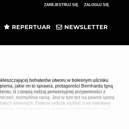
ZAREJESTRUJ SIĘ
ZALOGUJ SIĘ
0
0,00
REPERTUAR
NEWSLETTER
PLN
14
5
akleszczającej bohaterów utworu w bolesnym uścisku
ienia, jakie im to sprawia, protagoniści Bernharda lgną
żeniu, iż czerpią rodzaj perwersyjnej przyjemności z
eczeń, rozmyślnie ranią. Jest w tym też na pewno spora
tałych krewnych. Dobrze jednak myśleć o tej niełatwej
więcenia, desperackiego pragnienia podtrzymania więzi,
 przypadkiem postaci Bernharda, wzorowane na wybitnym
obrażać, poniżać, ale też kochać. Strasznie – w każdym