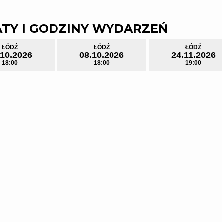
a znaczeniu.
 27 kwietnia 2024, Scena Kameralna
lu palone są papierosy
TY I GODZINY WYDARZEŃ
ia: 3 godziny (dwie przerwy)
ŁÓDŹ
ŁÓDŹ
ŁÓDŹ
.10.2026
08.10.2026
24.11.2026
18:00
18:00
19:00