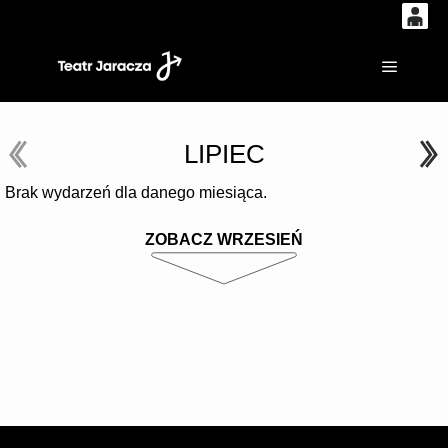
0
'
0,00
Główne
PLN
LIPIEC
14
52
Brak wydarzeń dla danego miesiąca.
ZOBACZ WRZESIEŃ