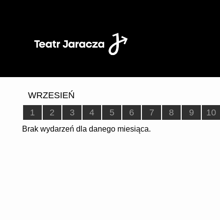
'
WRZESIEŃ
1
2
3
4
5
6
7
8
9
10
Brak wydarzeń dla danego miesiąca.