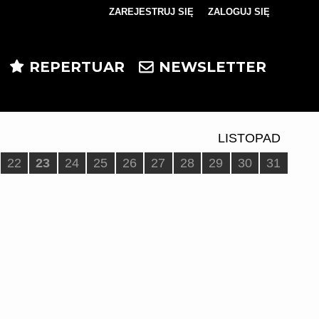
ZAREJESTRUJ SIĘ
ZALOGUJ SIĘ
0
0,00
REPERTUAR
NEWSLETTER
PLN
14
5
LISTOPAD
22
23
24
25
26
27
28
29
30
31