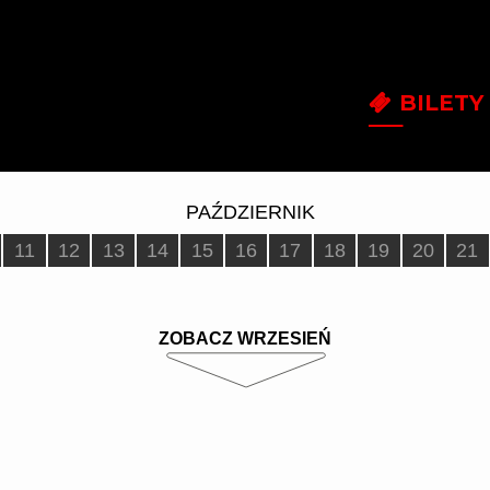
BILETY
PAŹDZIERNIK
11
12
13
14
15
16
17
18
19
20
21
ZOBACZ WRZESIEŃ