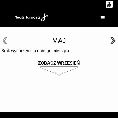
0
'
0,00
Główne
PLN
MAJ
14
53
Brak wydarzeń dla danego miesiąca.
ZOBACZ WRZESIEŃ