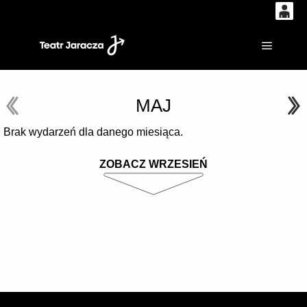
0
'
0,00
Główne
PLN
MAJ
14
53
Brak wydarzeń dla danego miesiąca.
ZOBACZ WRZESIEŃ