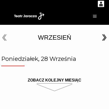
0
'
0,00
Główne
PLN
WRZESIEŃ
14
53
Poniedziałek, 28 Września
ZOBACZ KOLEJNY MIESIĄC