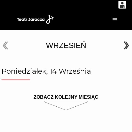
0
'
0,00
Główne
PLN
WRZESIEŃ
14
53
Poniedziałek, 14 Września
ZOBACZ KOLEJNY MIESIĄC