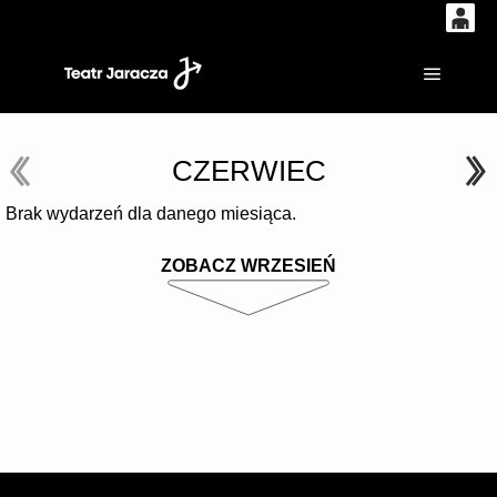
0
'
0,00
Główne
PLN
CZERWIEC
14
53
Brak wydarzeń dla danego miesiąca.
ZOBACZ WRZESIEŃ