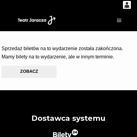
0
'
0,00
Główne
PLN
Sprzedaż biletów na to wydarzenie została zakończona.
14
53
Mamy bilety na to wydarzenie, ale w innym terminie.
ZOBACZ
Dostawca systemu