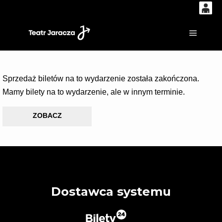
0
'
0,00
Główne
PLN
Sprzedaż biletów na to wydarzenie została zakończona.
14
53
Mamy bilety na to wydarzenie, ale w innym terminie.
ZOBACZ
Dostawca systemu