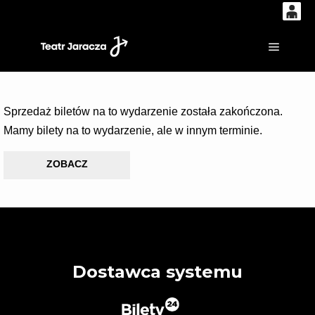
0
'
0,00
Główne
PLN
Sprzedaż biletów na to wydarzenie została zakończona.
14
53
Mamy bilety na to wydarzenie, ale w innym terminie.
ZOBACZ
Dostawca systemu