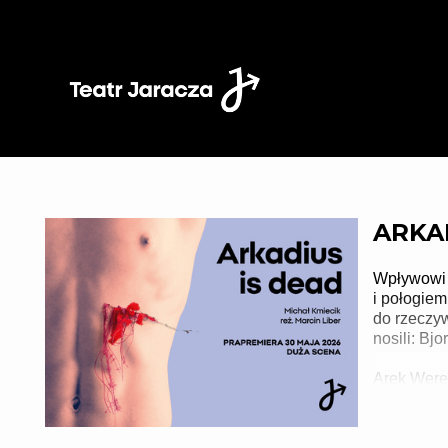
'
ARKA
Wpływowi 
i połogiem
do rzeczy
nosili: Bjo
Arek Werem
oszukany p
jako AFKAA
zakłamaną 