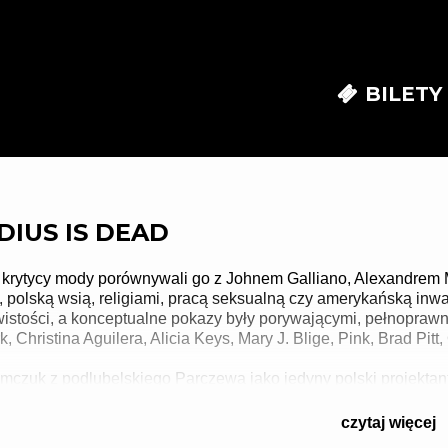
BILETY
DIUS IS DEAD
krytycy mody porównywali go z Johnem Galliano, Alexandrem
, polską wsią, religiami, pracą seksualną czy amerykańską inw
wistości, a konceptualne pokazy były porywającymi, pełnopraw
rk, Christina Aguilera, Alicia Keys, Mary J. Blige, Pink, Brad Pit
czuk z podlubelskiego Parczewa jako jedyny polski projektant 
rzez wspólników, zawiedziony fiaskiem biznesu w Polsce i świa
 (Artist Formerly Known As Arkadius). Dziś mieszka w brazylijs
czytaj więcej
i zgubną dla planety. Jak powiedział w wywiadzie dla „Wysokich