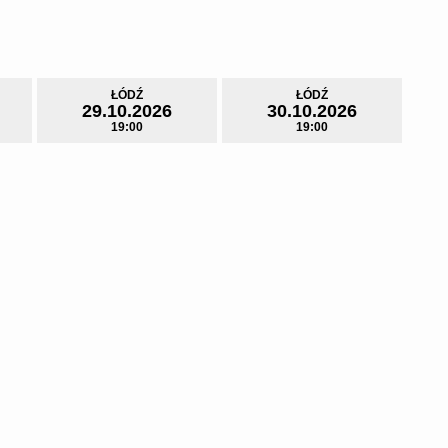
ktakl o chłopaku z polskiej prowincji, który próbuje
owany postacią projektanta. Bezkompromisowy świat
rawa wizualna pokazów i spektakularne kostiumy budują
zysku.
i niszczy?
ŁÓDŹ
ŁÓDŹ
29.10.2026
30.10.2026
19:00
19:00