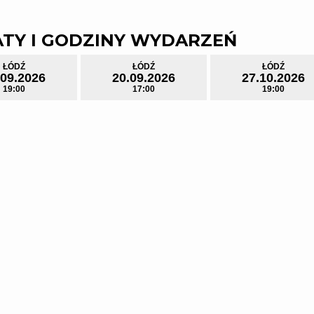
is dead" to balansujący między biografią a literacką fantazją spe
ę z małomiasteczkowych ograniczeń i sięgnąć po sławę, inspir
e się w nim metaforą agresywnego kapitalizmu, a efektowna op
TY I GODZINY WYDARZEŃ
 wielkich marzeniach, które zderzają się z rzeczywistością wy
a jest ucieczka z systemu, który jednocześnie kusi, pochłania 
ŁÓDŹ
ŁÓDŹ
ŁÓDŹ
.09.2026
20.09.2026
27.10.2026
19:00
17:00
19:00