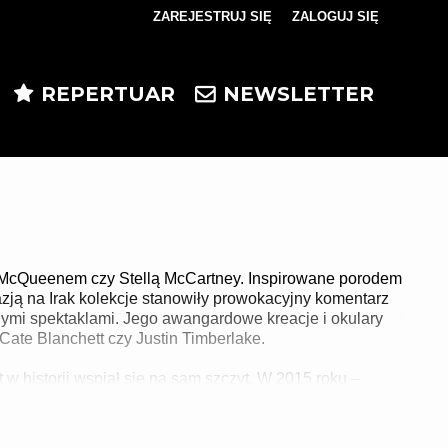
ZAREJESTRUJ SIĘ
ZALOGUJ SIĘ
0
0,00
REPERTUAR
NEWSLETTER
PLN
14
5
 McQueenem czy Stellą McCartney. Inspirowane porodem
azją na Irak kolekcje stanowiły prowokacyjny komentarz
nymi spektaklami. Jego awangardowe kreacje i okulary
t, Cate Blanchett czy Justin Timberlake.
w historii wspiął się na sam szczyt. W 2015 roku –
tem wielkiej mody – ogłosił swoją śmierć i odrodzenie
kim Salvadorze i stroni od branży fashion, uznając ją za
 Obcasów": „jest nikim i jest szczęśliwy".