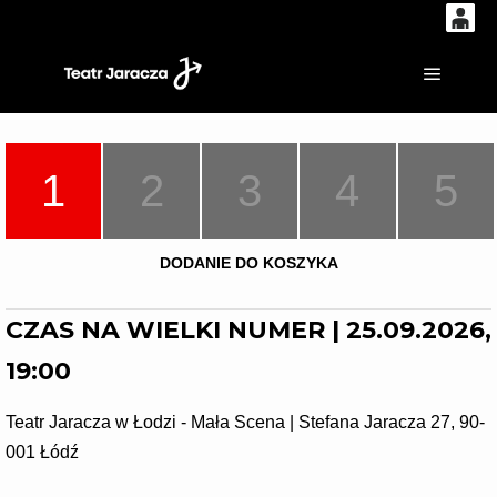
0
'
0,00
Główne
PLN
1
2
3
4
5
14
52
DODANIE DO KOSZYKA
CZAS NA WIELKI NUMER | 25.09.2026,
19:00
Teatr Jaracza w Łodzi - Mała Scena | Stefana Jaracza 27, 90-
001 Łódź