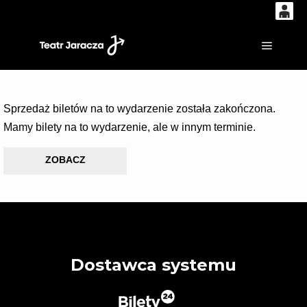
0
'
0,00
Główne
PLN
Sprzedaż biletów na to wydarzenie została zakończona.
14
53
Mamy bilety na to wydarzenie, ale w innym terminie.
ZOBACZ
Dostawca systemu