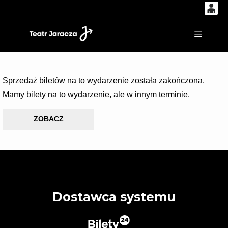
0
'
0,00
Główne
PLN
Sprzedaż biletów na to wydarzenie została zakończona.
14
53
Mamy bilety na to wydarzenie, ale w innym terminie.
ZOBACZ
Dostawca systemu